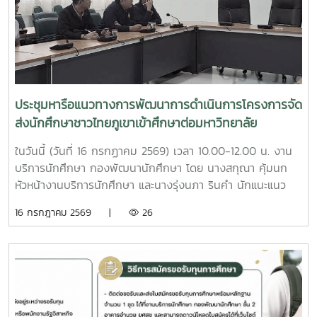
ให้แก่นักศึกษารายใหม่ ประจำปีการศึกษา 2569 จำนวน 11 ทุนทุน
การศึกษาไม่ต่อเนื่อง (ให้ 1 ปีการศึกษา) 1. จัดสรรทุนการศึกษา
ให้แก่นักศึกษารายใหม่ ประจำปีการศึกษา 2569 จำนวน 5 ทุน
คือมหาวิทยาลัยแม่โจ้ - เชียงใหม่ จำนวน 3 ทุนมหาวิทยาลัยแม่โจ้
– แพร่ เฉลิมพระเกียรติ จำนวน 1 ทุนและมหาวิทยาลัยแม่โจ้ -
ชุมพร จำนวน 1 ทุนคุณสมบัติของผู้สมัครขอรับทุนการศึกษา1.
ประชุมหารือแนวทางการพัฒนาการดำเนินการโครงการจัด
เป็นนักศึกษาระดับปริญญาตรีทุกชั้นปี ที่ลงทะเบียนเรียนภาค
ส่งนักศึกษาชาวไทยภูเขาเข้าศึกษาต่อมหาวิทยาลัย
เรียนที่ 1 ในปีการศึกษา 25692. เป็นนักศึกษาขาดแคลนทุน
ทรัพย์ในการศึกษา เป็นนักศึกษาที่มีความประพฤติ เรียบร้อย และ
ในวันนี้ (วันที่ 16 กรกฏาคม 2569) เวลา 10.00-12.00 น. งาน
ไม่เคยถูกลงโทษทางวินัยนักศึกษา3. ไม่เป็นนักศึกษาที่เป็น
บริการนักศึกษา กองพัฒนานักศึกษา โดย นางสกุณา คุ้มนก
ข้าราชการ พนักงานของรัฐ หรือพนักงานรัฐวิสาหกิจ4.
หัวหน้างานบริการนักศึกษา และนางรุ่งนภา รินคำ นักแนะแนว
นักศึกษาจะต้องไม่ได้รับทุนการศึกษาจากแหล่งทุนอื่น ๆ5. มีผล
การศึกษาและอาชีพชำนาญการพิเศษ ได้ให้การต้อนรับคณะเจ้า
16 กรกฎาคม 2569 |
26
คะแนนเฉลี่ยสะสม (GPAX) รวมทุกรายวิชาเกรดเฉลี่ย 2.00 ขึ้นไป
หน้าที่กรมการปกครอง นำโดย คุณณัฏฐวรรธน์ ตรีณาวงษ์,
สำหรับนักศึกษาชั้นปีที่ 1 ให้ใช้ผลการเรียนจากสถาบันการศึกษา
คุณณัฐพงศ์ เพ็งเรืองงาม และคุณจิรัฏฐ์ บุญเลิศ เจ้าพนักงาน
เดิม6. เป็นบุตรหรืออยู่ในความอุปการะของลูกค้า (ผู้กู้) ธนาคาร
ปกครองชำนาญการ กรมการปกครอง ในการประชุมหารือ
เพื่อการเกษตรและสหกรณ์การเกษตรทั่วประเทศหมายเหตุ
แนวทางการพัฒนาการดำเนินการโครงการจัดส่งนักศึกษาชาว
นักศึกษาต้องมีคุณสมบัติของผู้สมัครขอรับทุนการศึกษา ตามข้อ
ไทยภูเขาเข้าศึกษาต่อมหาวิทยาลัย ตามที่กรมการปกครอง ได้มี
1 (1 - 6) ทุกข้อจึงมีสิทธิ์สมัครขอรับทุนการศึกษาดังกล่าวได้วิธี
ความร่วมมือกับมหาวิทยาลัยแม่โจ้ในการดำเนินโครงการจัดส่ง