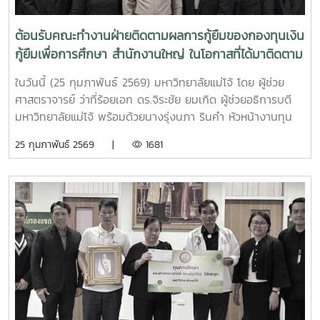
จำนวน 19 ราย มีผู้ผ่านการตัดเลือก จำนวน 18 ราย ณ ห้อง
ประชุมภูผา ชั้น 2 อาคารอำนวย ยศสุข
ต้อนรับคณะทำงานฝ่ายติดตามผลการกู้ยืมของกองทุนเงิน
กู้ยืมเพื่อการศึกษา สำนักงานใหญ่ ในโอกาสที่ได้มาติดตาม
ผลการกู้เงินกยศ. ของนักศึกษามหาวิทยาลัยแม่โจ้
ในวันนี้ (25 กุมภาพันธ์ 2569) มหาวิทยาลัยแม่โจ้ โดย ผู้ช่วย
ศาสตราจารย์ ว่าที่ร้อยเอก ดร.จิระชัย ยมเกิด ผู้ช่วยอธิการบดี
มหาวิทยาลัยแม่โจ้ พร้อมด้วยนางรุ่งนภา รินคำ หัวหน้างานทุน
การศึกษาและให้คำปรึกษา และนายโกสินทร์ หลวงละ นักวิชาการ
25 กุมภาพันธ์ 2569 |
1681
ศึกษาชำนาญการ สังกัดงานทุนการศึกษาและให้คำปรึกษา กอง
พัฒนานักศึกษา ได้ให้การต้อนรับคุณขจายศิริ บัว
กระจาย หัวหน้ากลุ่มงานกำกับสถานศึกษา และคณะทำงานฝ่าย
ติดตามผลการกู้ยืมของกองทุนเงินกู้ยืมเพื่อการศึกษา สำนักงาน
ใหญ่ ในโอกาสที่ได้มาติดตามผลการกู้เงินกยศ. ของนักศึกษา
มหาวิทยาลัยแม่โจ้ ในด้านค่าใช้จ่าย รายได้ของครอบครัว และอื่นๆ
เพื่อนำข้อมูลไปประกอบการพัฒนาการกู้ยืมให้ตรงกับ
วัตถุประสงค์ของผู้กู้และผู้ให้กู้ โดยมีการติดตามผลในระหว่างวันที่
25 - 26 กุมภาพันธ์ 2569 ทั้งนี้ ได้จัดนักศึกษามหาวิทยาลัยแม่
โจ้ที่กู้เงินกยศ. เข้าร่วมให้ข้อมูลกับคณะฝ่ายติดตามผลฯ วันละ