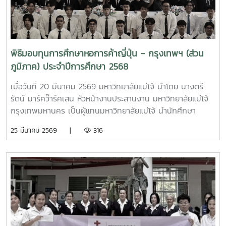
ติดต่อขอรับและส่งใบสมัครขอรับทุนการศึกษาพร้อมหลักฐาน
จำนวน 1 ชุด ได้ที่งานบริการการศึกษาของคณะ/วิทยาลัยที่
นักศึกษาสังกัด หรืองานบริการนักศึกษา กองพัฒนานักศึกษา
ชั้น 2 อาคารอำนวย ยศสุข และสามารถดาวน์โหลดใบสมัครได้ที่
เว็บไซต์ทุนการศึกษา งานบริการนักศึกษา กองพัฒนานักศึกษา
พิธีมอบทุนการศึกษาหอการค้าญี่ปุ่น - กรุงเทพฯ (ส่วน
ใบสมัครทุนการศึกษามหาวิทยาลัยแม่โจ้ ปี 2569 หรือ Scan Qr
ภูมิภาค) ประจำปีการศึกษา 2568
Codeหลักฐานแนบใบสมัครขอรับทุนการศึกษา ใบสมัครขอรับทุน
การศึกษาสำเนาระเบียนแสดงผลการเรียน (Transcript) จำนวน
เมื่อวันที่ 20 มีนาคม 2569 มหาวิทยาลัยแม่โจ้ นำโดย นางตรี
1 ฉบับสำเนาทะเบียนบ้าน จำนวน 1 ฉบับสำเนาบัตรประจำตัว
รัตน์ มาร์คว๊าร์คเสน หัวหน้างานประสานงาน มหาวิทยาลัยแม่โจ้
นักศึกษา หรือสำเนาบัตรประชาชน จำนวน 1 ฉบับรูปถ่ายขนาด 1
กรุงเทพมหานคร เป็นผู้แทนมหาวิทยาลัยแม่โจ้ นำนักศึกษา
นิ้ว หรือ 2 นิ้ว จำนวน 1 ใบระเบียนกิจกรรมของมหาวิทยาลัยแม่
มหาวิทยาลัยแม่โจ้ เข้าร่วมพิธีมอบทุนการศึกษาหอการค้าญี่ปุ่น -
25 มีนาคม 2569 |
316
โจ้รูปถ่ายบ้านนักศึกษาที่ประสบภัยพิบัติทางธรรมชาติ (กรณี
กรุงเทพฯ (ส่วนภูมิภาค) ประจำปีการศึกษา 2568 โดยในพิธีได้
ครอบครัวประสบภัยพิบัติทางธรรมชาติ)ระยะเวลาการรับสมัครทุน
รับเกียรติจาก Mr. Hiroyasu Sat, Vice President and
การศึกษา: ตั้งแต่วันที่ 1 - 31 กรกฏาคม 2569อ่านรายละเอียด
Chairman of Education Section, Social Contribution
เพิ่มเติมได้ที่ ประกาศรับสมัครทุนการศึกษามหาวิทยาลัยแม่โจ้
Committee หอการค้าญี่ปุ่น-กรุงเทพฯ เป็นผู้มอบทุนการศึกษา
ประจำปีการศึกษา 2569
พร้อมด้วย นายศุภโชค สุขมาก ผู้อำนวยการกองส่งเสริมและ
พัฒนากำลังคน สำนักงานปลัดกระทรวงการอุดมศึกษา
วิทยาศาสตร์ วิจัยและนวัตกรรม (อว.) ร่วมมอบประกาศนียบัตร
แสดงความยินดี โดยในปีนี้มีนักศึกษามหาวิทยาลัยแม่โจ้ได้รับคัด