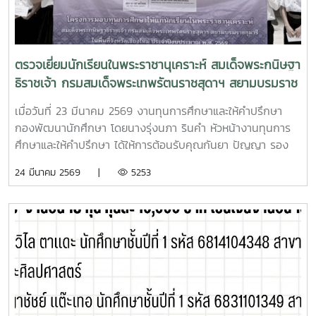
เลือกจำนวน 4 ราย ได้แก่ 1. น.ส.ยูมิ นากาโน่ สาขาวิทยาการ
คอมพิวเตอร์ คณะวิทยาศาสตร์ 2. น.ส.เนาวรัตน์ ไตรพิพัฒน์โชติ
สาขาวิชาการจัดการ คณะบริหารธุรกิจ 3. น.ส.ขวัญชนก ขวัญตา
วงศ์ สาขาวิชาการจัดการธุรกิจท่องเที่ยวและบริการ คณะ
ตรวจเยี่ยมนักเรียนในพระราชานุเคราะห์ สมเด็จพระกนิษฐา
พัฒนาการท่องเที่ยว 4. น.ส.จุฑารัตน์ เชื่อมสกุล สาขาวิชา
ธิราชเจ้า กรมสมเด็จพระเทพรัตนราชสุดาฯ สยามบรมราช
พยาบาล คณะพยาบาลศาสตร์ ณ ณ ห้องบอลรูม โรงแรมแรม
กุมารี ประจำปีการศึกษา 2568
แบรนดท์ กรุงเทพมหานคร
เมื่อวันที่ 23 มีนาคม 2569 งานทุนการศึกษาและให้คำปรึกษา
กองพัฒนานักศึกษา โดยนางรุ่งนภา รินคำ หัวหน้างานทุนการ
ศึกษาและให้คำปรึกษา ได้ให้การต้อนรับคุณกันยา ปัญญา รอง
นายกเหล่ากาชาดจังหวัดเชียงใหม่ พร้อมคณะ ได้เดินทางมา
24 มีนาคม 2569 |
5253
ตรวจเยี่ยมนักเรียนในพระราชานุเคราะห์ สมเด็จพระกนิษฐาธิราช
เจ้า กรมสมเด็จพระเทพรัตนราชสุดาฯ สยามบรมราชกุมารี
ประจำปีการศึกษา 2568 ที่กำลังศึกษาในมหาวิทยาลัยแม่โจ้
จำนวน 16 ราย โดยมีวัตถุประสงค์เพื่อตรวจเยี่ยมดูแลให้คำแนะนำ
ปรึกษา ให้กำลังใจ และเพื่อตรวจสอบในเรื่องของการเรียน ความ
ประพฤติและการใช้จ่ายเงินทุนพระราชทาน พร้อมทั้งให้แนวคิด
และแนวทางให้นักเรียนขยันหมั่นเพียร และมีความตั้งใจที่จะศึกษา
ต่อไปในระดับที่สูงขึ้นตามความสามารถของแต่ละคนในแต่ละสาย
วิชา ทั้งนี้ยังได้มีการมอบทุนการศึกษาจำนวน 2,000 บาท แก่