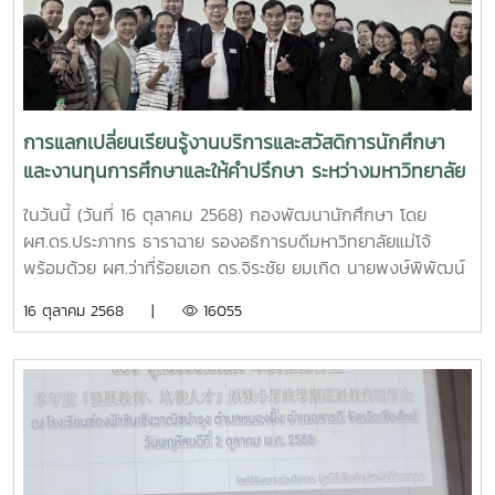
ศึกษาต่อเนื่อง จำนวน 3 ทุน ทุนละ 10,000 บาท เป็นเงินจำนวน
30,000 บาท ผู้มอบ: นายกสภามหาวิทยาลัยแม่โจ้ /อธิการบดี /
คณะผู้บริหารมหาวิทยาลัย โดยมีรายชื่อนักศึกษา ดังนี้ 1. นายศุภ
รัตน์ สืบสิทธิ์ ชั้นปีที่ 3 สาขาวิชาเกษตรศาสตร์ คณะผลิตกรรม
การเกษตร 2. นางสาวขวัญชนก ทับโนนทอง ชั้นปีที่ 4 สาขาวิชา
รัฐศาสตร์ วิทยาลัยบริหารศาสตร์ 3. นายอาทิตย์ ลุงจอง ชั้นปีที่
การแลกเปลี่ยนเรียนรู้งานบริการและสวัสดิการนักศึกษา
1 สาขาการจัดการ คณะบริหารธุรกิจ 2. ทุนการศึกษา “ชีวิตจิตใจ
และงานทุนการศึกษาและให้คำปรึกษา ระหว่างมหาวิทยาลัย
มอบให้แม่โจ้” จำนวนเงิน 40,000 บาท ผู้มอบ: ชมรมจักรยาน
แม่โจ้กับมหาวิทยาลัยราชภัฏภูเก็ต
ศิษย์เก่าแม่โจ้ โดยจัดสรรออกเป็น - กองส่งเสริมศิลปวัฒนธรรม
ในวันนี้ (วันที่ 16 ตุลาคม 2568) กองพัฒนานักศึกษา โดย
จำนวนเงิน 20,000 บาท โดยมีรายชื่อนักศึกษาดังนี้ 1. นายจริ
ผศ.ดร.ประภากร ธาราฉาย รองอธิการบดีมหาวิทยาลัยแม่โจ้
นันท์ ไชยคำ ชั้นปีที่ 3 สาขาวิชาวิศวกรรมพลังงาน วิชาเอก
พร้อมด้วย ผศ.ว่าที่ร้อยเอก ดร.จิระชัย ยมเกิด นายพงษ์พิพัฒน์
วิศวกรรม นวัตกรรมพลังงาน คณะวิทยาลัยพลังงานทดแทน 2.
ราชจันทร์ รก.ผอ.กองพัฒนานักศึกษา หัวหน้างานสังกัดกอง
16 ตุลาคม 2568 |
16055
นายคุณากร เรืองชาญ ชั้นปีที่ 3 สาขาวิชาพืชไร่ คณะผลิตกรรม
พัฒนานักศึกษา และบุคลากร ได้ให้การต้อนรับ อ.ดร.มานพ ชาชิ
การเกษตร 3. นายราเชนทร์ สมสา ชั้นปีที่ 2 สาขาวิชาพืช
โย รองอธิการบดีฝ่ายกิจการนักศึกษา มหาวิทยาลัยราชภัฏภูเก็ต
สวน(พืชผัก) คณะผลิตกรรมการเกษตร 4. นางสาวไข่มุก หลง
และคณะทำงานด้านงานบริการและสวัสดิการนักศึกษา ในโอกาสที่
ทอง ชั้นปีที่ 1 สาขาวิชานวัตกรรมการตลาดและการตลาด คณะ
ได้มาแลกเปลี่ยนเรียนรู้เกี่ยวกับแนวทางการปฏิบัติงานด้านการ
บริหารธุรกิจ 5.นางสาวชญานิศ สินว้าง สาขา สาขาวิชา
บริการและสวัสดิการนักศึกษา การให้บริการทุนการศึกษา และ
นวัตกรรมการตลาดและการตลาด คณะบริหารธุรกิจ -
กองทุนเงินให้กู้ยืมเพื่อการศึกษาของมหาวิทยาลัยแม๋โจ้ ณ ห้อง
มหาวิทยาลัยแม่โจ้ - แพร่ เฉลิมพระเกียรติ จำนวนเงิน 10,000
ประชุมองค์การนักศึกษา ชั้น 2 อาคารอำนวย ยศสุข