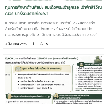
ทุนการศึกษาด้านศิลปะ สมเด็จพระเจ้าลูกเธอ เจ้าฟ้าสิริวัณ
ณวรี นารีรัตนราชกัญญา
เปิดรับสมัครทุนการศึกษาด้านศิลปะ ประจำปี 2569โอกาสดีๆ
สำหรับนักศึกษาสายศิลปะและการสร้างสรรค์สำนักงานปลัด
กระทรวงการอุดมศึกษา วิทยาศาสตร์ วิจัยและนวัตกรรม (อว.)
เปิดรับสมัคร ทุนการศึกษาด้านศิลปะ สมเด็จพระเจ้าลูกเธอ เจ้า
3 สิงหาคม 2569 |
25
ฟ้าสิริวัณณวรี นารีรัตนราชกัญญา เพื่อสนับสนุนนักศึกษาที่มี
ความสามารถด้านศิลปะอ่านรายละเอียดเพิ่มเติมได้ที่
https://shorturl.at/E96sE