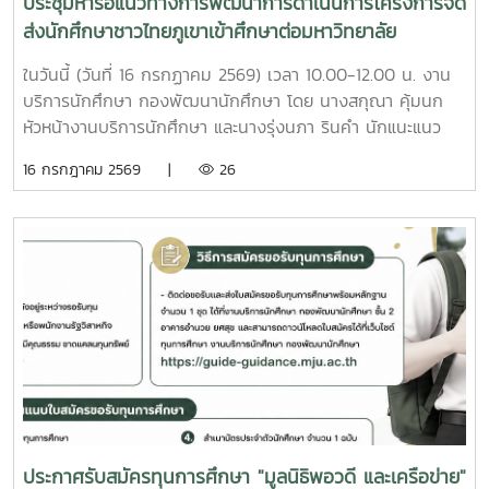
ประชุมหารือแนวทางการพัฒนาการดำเนินการโครงการจัด
เป็นนักศึกษาระดับปริญญาตรีทุกชั้นปี ที่ลงทะเบียนเรียนภาค
ส่งนักศึกษาชาวไทยภูเขาเข้าศึกษาต่อมหาวิทยาลัย
เรียนที่ 1 ในปีการศึกษา 25692. เป็นนักศึกษาขาดแคลนทุน
ทรัพย์ในการศึกษา เป็นนักศึกษาที่มีความประพฤติ เรียบร้อย และ
ในวันนี้ (วันที่ 16 กรกฏาคม 2569) เวลา 10.00-12.00 น. งาน
ไม่เคยถูกลงโทษทางวินัยนักศึกษา3. ไม่เป็นนักศึกษาที่เป็น
บริการนักศึกษา กองพัฒนานักศึกษา โดย นางสกุณา คุ้มนก
ข้าราชการ พนักงานของรัฐ หรือพนักงานรัฐวิสาหกิจ4.
หัวหน้างานบริการนักศึกษา และนางรุ่งนภา รินคำ นักแนะแนว
นักศึกษาจะต้องไม่ได้รับทุนการศึกษาจากแหล่งทุนอื่น ๆ5. มีผล
การศึกษาและอาชีพชำนาญการพิเศษ ได้ให้การต้อนรับคณะเจ้า
16 กรกฎาคม 2569 |
26
คะแนนเฉลี่ยสะสม (GPAX) รวมทุกรายวิชาเกรดเฉลี่ย 2.00 ขึ้นไป
หน้าที่กรมการปกครอง นำโดย คุณณัฏฐวรรธน์ ตรีณาวงษ์,
สำหรับนักศึกษาชั้นปีที่ 1 ให้ใช้ผลการเรียนจากสถาบันการศึกษา
คุณณัฐพงศ์ เพ็งเรืองงาม และคุณจิรัฏฐ์ บุญเลิศ เจ้าพนักงาน
เดิม6. เป็นบุตรหรืออยู่ในความอุปการะของลูกค้า (ผู้กู้) ธนาคาร
ปกครองชำนาญการ กรมการปกครอง ในการประชุมหารือ
เพื่อการเกษตรและสหกรณ์การเกษตรทั่วประเทศหมายเหตุ
แนวทางการพัฒนาการดำเนินการโครงการจัดส่งนักศึกษาชาว
นักศึกษาต้องมีคุณสมบัติของผู้สมัครขอรับทุนการศึกษา ตามข้อ
ไทยภูเขาเข้าศึกษาต่อมหาวิทยาลัย ตามที่กรมการปกครอง ได้มี
1 (1 - 6) ทุกข้อจึงมีสิทธิ์สมัครขอรับทุนการศึกษาดังกล่าวได้วิธี
ความร่วมมือกับมหาวิทยาลัยแม่โจ้ในการดำเนินโครงการจัดส่ง
การสมัครขอรับทุนการศึกษา1. ให้นักศึกษารับแบบฟอร์มใบสมัคร
นักศึกษาชาวไทยภูเขาเข้าศึกษาต่อมหาวิทยาลัย ปีการศึกษา
ทุนการศึกษา “ปันน้ำใจพี่ให้น้อง” ครั้งที่ 5 ที่หน่วยทุนการศึกษา
2569 เพื่อเป็นการขยายโอกาสให้ชาวไทยภูเขาได้เข้าถึงการศึกษา
ชั้น 2 อาคารอำนวย ยศสุข ตั้งแต่วันที่ 3 - 21 สิงหาคม 2569
ระดับอุดมศึกษาอันเป็นพื้นฐานของการพัฒนาและยกระดับ
พร้อมส่งใบสมัครทุนการศึกษา และหลักฐานการสมัครที่หน่วยทุน
คุณภาพชีวิตและนำความรู้ที่ได้รับกลับไปสร้างสรรค์ประโยชน์และ
การศึกษา งานบริการนักศึกษา จำนวน 1 ชุด2. ให้นักศึกษากรอก
ความเจริญแก่ท้องถิ่น ณ ห้องประชุมองค์กรนักศึกษา ชั้น 2
ใบสมัครทุนการศึกษาให้สมบูรณ์ และเป็นไปตามความเป็นจริง ถ้า
อาคารอำนวย ยศสุข
ประกาศรับสมัครทุนการศึกษา "มูลนิธิพอวดี และเครือข่าย"