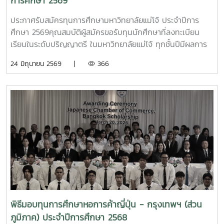
การศึกษา 2569
ถ่ายขนาด 1 นิ้ว จำนวน 1 ใบ6. ระเบียนกิจกรรมของมหาวิทยาลัย
แม่โจ้ ระยะเวลาการรับสมัครทุนการศึกษา: ตั้งแต่วันที่ 1 - 31
ประกาศรับสมัครทุนการศึกษามหาวิทยาลัยแม่โจ้ ประจำปีการ
กรกฏาคม 2569อ่านรายละเอียดเพิ่มเติมได้ที่ ประกาศรับสมัคร
ศึกษา 2569คุณสมบัติผู้สมัครขอรับทุนนักศึกษาที่ลงทะเบียน
ทุนการศึกษา "มูลนิธิพอวดีและเครือข่าย" ประจำปีการศึกษา
เรียนในระดับปริญญาตรี ในมหาวิทยาลัยแม่โจ้ ทุกชั้นปีมีผลการ
2569
เรียนเฉลี่ยสะสม 2.00 ขึ้นไป (นักศึกษาชั้นปีที่ 1 ใช้เกรดจาก
24 มิถุนายน 2569 |
366
สถาบันเดิม)ไม่เป็นนักศึกษาที่ได้รับทุนการศึกษาอื่นใด หรือกำลัง
อยู่ระหว่างรอรับทุนไม่เป็นนักศึกษาที่เป็นข้าราชการ พนักงาน
ของรัฐ หรือพนักงานรัฐวิสาหกิจเป็นนักศึกษาที่มีความประพฤติ
เรียบร้อย มีจิตอาสา มีคุณธรรม ขาดแคลนทุนทรัพย์ในการศึกษา
และ/หรือเป็นนักศึกษาที่สร้างชื่อเสียงให้กับมหาวิทยาลัย และ/หรือ
เป็นนักศึกษาที่ครอบครัวประสบภัยพิบัติทางธรรมชาติ และไม่เคย
ถูกลงโทษทางวินัยร้ายแรง วิธีการสมัครขอรับทุนการศึกษา
ติดต่อขอรับและส่งใบสมัครขอรับทุนการศึกษาพร้อมหลักฐาน
จำนวน 1 ชุด ได้ที่งานบริการการศึกษาของคณะ/วิทยาลัยที่
นักศึกษาสังกัด หรืองานบริการนักศึกษา กองพัฒนานักศึกษา
ชั้น 2 อาคารอำนวย ยศสุข และสามารถดาวน์โหลดใบสมัครได้ที่
เว็บไซต์ทุนการศึกษา งานบริการนักศึกษา กองพัฒนานักศึกษา
พิธีมอบทุนการศึกษาหอการค้าญี่ปุ่น - กรุงเทพฯ (ส่วน
ใบสมัครทุนการศึกษามหาวิทยาลัยแม่โจ้ ปี 2569 หรือ Scan Qr
ภูมิภาค) ประจำปีการศึกษา 2568