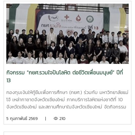
สัตวศาสตร์คณะสัตวศาสตร์และเทคโนโลยี๑๐. นางสาวพัชรมัย
หอประชุมเวียงพิงค์ โรงเรียนราชประชานุเคราะห์ 60 จังหวัด
ยิ้มพิมพ์ใจ นักศึกษาชั้นปีที่ ๑ รหัส 6812107322 สาขาวิชา
เชียงใหม่ อำเภอแม่ริม จังหวัดเชียงใหม่
เศรษฐศาสตร์ระหว่างประเทศ คณะเศรษฐศาสตร์๑๑. นางสาวจิ
ลดา ยอดชัยภูมิ นักศึกษาชั้นปีที่ ๑ รหัส 6803105320 สาขาวิชา
เทคโนโลยียางและพอลิเมอร์ คณะวิศวกรรมและอุตสาหกรรม
เกษตร๑๒. นางสาวพิมพ์ธิดา พุทธผดุง นักศึกษาชั้นปีที่ 1 รหัส
6801102406 สาขาวิชาพืชสวนคณะผลิตกรรมการเกษตร๑๓.
นางสาวชฎาพร กิติกร นักศึกษาชั้นปีที่ ๑ รหัส 6805105325
สาขาวิชารัฐประศาสนศาสตร์วิทยาลัยบริหารศาสตร์๑๔. นางสาว
คำจิ่ง ลอยอ่อง นักศึกษาชั้นปีที่ ๑ รหัส ๖809101007 สาขาวิชา
กิจกรรม "กยศ.รวมใจปันโลหิต ต่อชีวิตเพื่อนมนุษย์” ปีที่
พัฒนาการท่องเที่ยวคณะพัฒนาการท่องเที่ยว๑๕. นางสาวกนก
13
พร แซ่หลิ่ง นักศึกษาชั้นปีที่ ๑ รหัส 6809101007 สาขาวิชา
พัฒนาการท่องเที่ยวคณะพัฒนาการท่องเที่ยว๑๖. นางสาว
กองทุนเงินให้กู้ยืมเพื่อการศึกษา (กยศ.) ร่วมกับ มหาวิทยาลัยแม่
กรรณิกา ติวาติน นักศึกษาชั้นปีที่ ๑ รหัส 6831101301 สาขาวิชา
โจ้ เหล่ากาชาดจังหวัดเชียงใหม่ ภาคบริการโลหิตแห่งชาติที่ 10
เทคนิคการสัตวแพทย์และการพยาบาลสัตว์ คณะสัตวแพทย์
จังหวัดเชียงใหม่ และสถานศึกษาในจังหวัดเชียงใหม่ จัดกิจกรรม
ศาสตร์๑๗. นางสาวศรีวิไล ตาแดะ นักศึกษาชั้นปีที่ ๑ รหัส
รับบริจาคโลหิต ภายใต้โครงการ “กยศ.รวมใจปันโลหิต ต่อชีวิต
5 กุมภาพันธ์ 2569 |
210
6814104348 สาขาวิชานวัตกรรมสังคมคณะศิลปศาสตร์๑๘.
เพื่อนมนุษย์” ปีที่ 13 ขึ้น ระหว่างวันที่ 5 - 6 กุมภาพันธ์ 2569
นางสาวนันทิชา หน่อวิน นักศึกษาชั้นปีที่ 1 รหัส 6808107314
ณ ลานอนันต์ ปัญญาวีร์ อาคารอำนวย ยศสุข มหาวิทยาลัยแม่โจ้
สาขาวิชารัฐศาสตร์มหาวิทยาลัยแม่โจ้ - แพร่