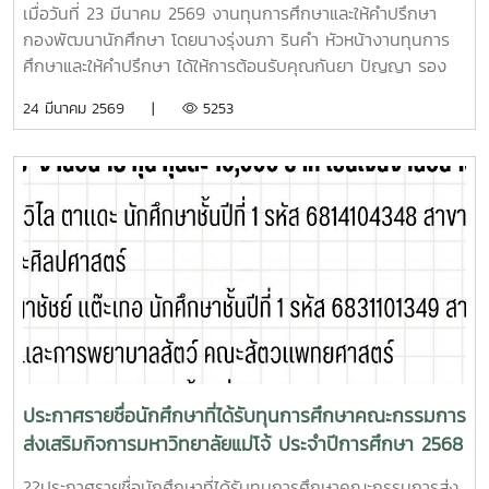
แบรนดท์ กรุงเทพมหานคร
เมื่อวันที่ 23 มีนาคม 2569 งานทุนการศึกษาและให้คำปรึกษา
กองพัฒนานักศึกษา โดยนางรุ่งนภา รินคำ หัวหน้างานทุนการ
ศึกษาและให้คำปรึกษา ได้ให้การต้อนรับคุณกันยา ปัญญา รอง
นายกเหล่ากาชาดจังหวัดเชียงใหม่ พร้อมคณะ ได้เดินทางมา
24 มีนาคม 2569 |
5253
ตรวจเยี่ยมนักเรียนในพระราชานุเคราะห์ สมเด็จพระกนิษฐาธิราช
เจ้า กรมสมเด็จพระเทพรัตนราชสุดาฯ สยามบรมราชกุมารี
ประจำปีการศึกษา 2568 ที่กำลังศึกษาในมหาวิทยาลัยแม่โจ้
จำนวน 16 ราย โดยมีวัตถุประสงค์เพื่อตรวจเยี่ยมดูแลให้คำแนะนำ
ปรึกษา ให้กำลังใจ และเพื่อตรวจสอบในเรื่องของการเรียน ความ
ประพฤติและการใช้จ่ายเงินทุนพระราชทาน พร้อมทั้งให้แนวคิด
และแนวทางให้นักเรียนขยันหมั่นเพียร และมีความตั้งใจที่จะศึกษา
ต่อไปในระดับที่สูงขึ้นตามความสามารถของแต่ละคนในแต่ละสาย
วิชา ทั้งนี้ยังได้มีการมอบทุนการศึกษาจำนวน 2,000 บาท แก่
นักเรียนในพระราชานุเคราะห์ฯ ณ ห้องประชุมองค์การนักศึกษา
ชั้น 2 อาคารอำนวย ยศสุข
ประกาศรายชื่อนักศึกษาที่ได้รับทุนการศึกษาคณะกรรมการ
ส่งเสริมกิจการมหาวิทยาลัยแม่โจ้ ประจำปีการศึกษา 2568
??ประกาศรายชื่อนักศึกษาที่ได้รับทุนการศึกษาคณะกรรมการส่ง