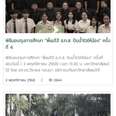
ยาก" โดย กองทุนเงินให้กู้ยืมเพื่อการศึกษา (กยศ.) บรรยาย
พิเศษ เรื่อง "เทคนิคการออมเงิน"โดย ธนาคารออมสิน สาขาแม่
โจ้ บรรยายพิเศษ เรื่อง "ออมเงินอย่างไรให้มีเงินใช้ตลอด
ชีวิต"โดย กองทุนการออมแห่งชาติ (กอช.)ณ ศูนย์กีฬา
เฉลิมพระเกียรติ มหาวิทยาลัยแม่โจ้
พิธีมอบทุนการศึกษา "พี่แม่โจ้ ธ.ก.ส. ปันน้ำใจให้น้อง" ครั้ง
ที่ 4
พิธีมอบทุนการศึกษา "พี่แม่โจ้ ธ.ก.ส. ปันน้ำใจให้น้อง" ครั้งที่
4ในวันนี้ ( 3 พฤศจิกายน 2568) เวลา 13.30 น. มหาวิทยาลัยแม๋
โจ้ โดย รศ.ดร.วีระพล ทองมา อธิการบดีมหาวิทยาลัยแม่โจ้
พร้อมด้วย ผศ.ว่าที่ร้อยเอก ดร.จิระชัย ยมเกิด รองอธิการบดี
3 พฤศจิกายน 2568 |
2844
นายพงษ์พิพัฒน์ ราชจันทร์ รักษาการแทนผอ.กองพัฒนา
นักศึกษา หัวหน้างานสังกัดกองพัฒนานักศึกษา บุคลากร งาน
ทุนการศึกษาและให้คำปรึกษา กองพัฒนานักศึกษา และตัวแทน
นักศึกษาที่ได้รับทุนการศึกษา "พี่แม่โจ้ ธกส. ปันน้ำใจให้น้อง"
จำนวน 8 ราย ได้ให้เกียรเป็นประธานในพิธีมอบทุนการศึกษา
กล่าวต้อนรับและขอบคุณคุณเชษฐา แหล่ป้อง รองผู้จัดการ