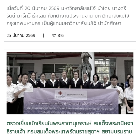
Codeหลักฐานแนบใบสมัครขอรับทุนการศึกษา ใบสมัครขอรับทุน
การศึกษาสำเนาระเบียนแสดงผลการเรียน (Transcript) จำนวน
เมื่อวันที่ 20 มีนาคม 2569 มหาวิทยาลัยแม่โจ้ นำโดย นางตรี
1 ฉบับสำเนาทะเบียนบ้าน จำนวน 1 ฉบับสำเนาบัตรประจำตัว
รัตน์ มาร์คว๊าร์คเสน หัวหน้างานประสานงาน มหาวิทยาลัยแม่โจ้
นักศึกษา หรือสำเนาบัตรประชาชน จำนวน 1 ฉบับรูปถ่ายขนาด 1
กรุงเทพมหานคร เป็นผู้แทนมหาวิทยาลัยแม่โจ้ นำนักศึกษา
นิ้ว หรือ 2 นิ้ว จำนวน 1 ใบระเบียนกิจกรรมของมหาวิทยาลัยแม่
มหาวิทยาลัยแม่โจ้ เข้าร่วมพิธีมอบทุนการศึกษาหอการค้าญี่ปุ่น -
25 มีนาคม 2569 |
316
โจ้รูปถ่ายบ้านนักศึกษาที่ประสบภัยพิบัติทางธรรมชาติ (กรณี
กรุงเทพฯ (ส่วนภูมิภาค) ประจำปีการศึกษา 2568 โดยในพิธีได้
ครอบครัวประสบภัยพิบัติทางธรรมชาติ)ระยะเวลาการรับสมัครทุน
รับเกียรติจาก Mr. Hiroyasu Sat, Vice President and
การศึกษา: ตั้งแต่วันที่ 1 - 31 กรกฏาคม 2569อ่านรายละเอียด
Chairman of Education Section, Social Contribution
เพิ่มเติมได้ที่ ประกาศรับสมัครทุนการศึกษามหาวิทยาลัยแม่โจ้
Committee หอการค้าญี่ปุ่น-กรุงเทพฯ เป็นผู้มอบทุนการศึกษา
ประจำปีการศึกษา 2569
พร้อมด้วย นายศุภโชค สุขมาก ผู้อำนวยการกองส่งเสริมและ
พัฒนากำลังคน สำนักงานปลัดกระทรวงการอุดมศึกษา
วิทยาศาสตร์ วิจัยและนวัตกรรม (อว.) ร่วมมอบประกาศนียบัตร
แสดงความยินดี โดยในปีนี้มีนักศึกษามหาวิทยาลัยแม่โจ้ได้รับคัด
เลือกจำนวน 4 ราย ได้แก่ 1. น.ส.ยูมิ นากาโน่ สาขาวิทยาการ
คอมพิวเตอร์ คณะวิทยาศาสตร์ 2. น.ส.เนาวรัตน์ ไตรพิพัฒน์โชติ
สาขาวิชาการจัดการ คณะบริหารธุรกิจ 3. น.ส.ขวัญชนก ขวัญตา
วงศ์ สาขาวิชาการจัดการธุรกิจท่องเที่ยวและบริการ คณะ
ตรวจเยี่ยมนักเรียนในพระราชานุเคราะห์ สมเด็จพระกนิษฐา
พัฒนาการท่องเที่ยว 4. น.ส.จุฑารัตน์ เชื่อมสกุล สาขาวิชา
ธิราชเจ้า กรมสมเด็จพระเทพรัตนราชสุดาฯ สยามบรมราช
พยาบาล คณะพยาบาลศาสตร์ ณ ณ ห้องบอลรูม โรงแรมแรม
กุมารี ประจำปีการศึกษา 2568