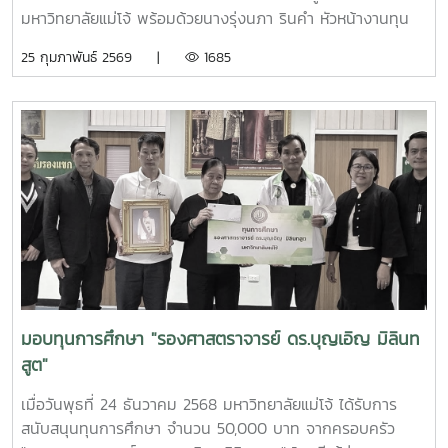
มหาวิทยาลัยแม่โจ้ พร้อมด้วยนางรุ่งนภา รินคำ หัวหน้างานทุน
การศึกษาและให้คำปรึกษา และนายโกสินทร์ หลวงละ นักวิชาการ
25 กุมภาพันธ์ 2569 |
1685
ศึกษาชำนาญการ สังกัดงานทุนการศึกษาและให้คำปรึกษา กอง
พัฒนานักศึกษา ได้ให้การต้อนรับคุณขจายศิริ บัว
กระจาย หัวหน้ากลุ่มงานกำกับสถานศึกษา และคณะทำงานฝ่าย
ติดตามผลการกู้ยืมของกองทุนเงินกู้ยืมเพื่อการศึกษา สำนักงาน
ใหญ่ ในโอกาสที่ได้มาติดตามผลการกู้เงินกยศ. ของนักศึกษา
มหาวิทยาลัยแม่โจ้ ในด้านค่าใช้จ่าย รายได้ของครอบครัว และอื่นๆ
เพื่อนำข้อมูลไปประกอบการพัฒนาการกู้ยืมให้ตรงกับ
วัตถุประสงค์ของผู้กู้และผู้ให้กู้ โดยมีการติดตามผลในระหว่างวันที่
25 - 26 กุมภาพันธ์ 2569 ทั้งนี้ ได้จัดนักศึกษามหาวิทยาลัยแม่
โจ้ที่กู้เงินกยศ. เข้าร่วมให้ข้อมูลกับคณะฝ่ายติดตามผลฯ วันละ
100 ราย ตั้งแต่เวลา 09.00 - 16.00 น. ณ ห้องประชุมศิขรินทร์
ชั้น 3 อาคารอำนวย ยศสุข
มอบทุนการศึกษา "รองศาสตราจารย์ ดร.บุญเอิญ มิลินท
สูต"
เมื่อวันพุธที่ 24 ธันวาคม 2568 มหาวิทยาลัยแม่โจ้ ได้รับการ
สนับสนุนทุนการศึกษา จำนวน 50,000 บาท จากครอบครัว