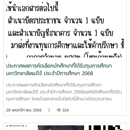
ซึ่งได้รับเกียรติจาก คุณวิยะดา นราดิศร นายกเหล่ากาชาด
เฉลิมพระเกียรติ๑๙. นางสาวธนภรณ์ จันสา นักศึกษาชั้นปีที่ 1
จังหวัดเชียงใหม่ เป็นประธานในพิธี โดยมี ผศ.ว่าที่ร้อยเอก ดร.จิ
รหัส 6807101303 สาขาวิชานวัตกรรมการเพาะเลี้ยงสัตว์น้ำ
ระชัย ยมเกิด ผู้ช่วยอธิการบดีมหาวิทยาลัยแม่โจ้ เป็นผู้กล่าว
ชายฝั่ง มหาวิทยาลัยแม่โจ้ - ชุมพร๒๐. นายธัญญเทพ เภรีมาศ
ต้อนรับ และกล่าวรายงานวัตถุประสงค์ของการจัดกิจกรรม โดย
นักศึกษาชั้นปีที่ 1 รหัส 6807101304 สาขาวิชานวัตกรรมเพาะ
คุณรัชดา ตันติมาลา ผู้อำนวยการฝ่ายสื่อสารองค์กรและเครือข่าย
เลี้ยงสัตว์น้ำชายฝั่ง มหาวิทยาลัยแม่โจ้ – ชุมพร
สัมพันธ์ กองทุนเงินให้กู้ยืมเพื่อการศึกษาการจัดกิจกรรมในครั้ง
นี้ ประกอบด้วย การแสดงชุด "แม่โจ้สยามยุทธ์" จาก ชมรมมวย
ค่ายเลือดกสิกร พ.ศ.2498 การรับบริจาคโลหิต การรับบริจาค
อวัยวะ การรับบริจาคดวงตา ซึ่งกิจกรรมนี้เป็นการปลูกฝังจิต
อาสา การมีจิตสาธารณะของนักศึกษา และความเสียสละในการ
ประกาศผลการคัดเลือกนักศึกษาที่ได้รับทุนการศึกษา
ช่วยเหลือเพื่อนมนุษย์วันที่จัดกิจกรรม: วันที่ 5 - 6 กุมภาพันธ์
มหาวิทยาลัยแม่โจ้ ประจำปีการศึกษา 2568
2569 เวลา: 08.30 - 16.00 น. สถานที่: ลานอนันต์ ปัญญาวีร์
อาคารอำนวย ยศสุข มหาวิทยาลัยแม่โจ้
ประกาศผลการคัดเลือกนักศึกษาที่ได้รับทุนการศึกษา
มหาวิทยาลัยแม่โจ้ ประจำปีการศึกษา 2568ขอให้นักศึกษาที่ได้รับ
ทุนการศึกษา โดยนำเอกสารดังต่อไปนี้สำเนาบัตรประชาชน
จำนวน 1 ฉบับสำเนาบัญชีธนาคาร จำนวน 1 ฉบับมาส่งที่งานทุน
28 พฤศจิกายน 2568 |
324
การศึกษาและให้คำปรึกษา ชั้น 2 อาคารอำนวย ยศสุข (โซนด้าน
หลัง)ตั้งแต่วันที่ 1 ธันวาคม 2568 เป็นต้นไปเวลา 08.30 - 16.30
น. (ในวันจันทร์ - ศุกร์ เวลาราชการเท่านั้น)