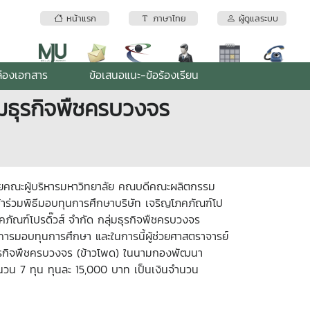
หน้าแรก
ภาษาไทย
ผู้ดูแลระบบ
่องเอกสาร
ข้อเสนอแนะ-ข้อร้องเรียน
่มธุรกิจพืชครบวงจร
ด้วยคณะผู้บริหารมหาวิทยาลัย คณบดีคณะผลิตกรรม
ร่วมพิธีมอบทุนการศึกษาบริษัท เจริญโภคภัณฑ์โป
คภัณฑ์โปรดิ๊วส์ จำกัด กลุ่มธุรกิจพืชครบวงจร
งการมอบทุนการศึกษา และในการนี้ผู้ช่วยศาสตราจารย์
ลุ่มธุรกิจพืชครบวงจร (ข้าวโพด) ในนามกองพัฒนา
ำนวน 7 ทุน ทุนละ 15
,000
บาท เป็นเงินจำนวน