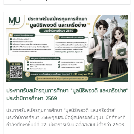
สำหรับนักศึกษาชั้นปีที่ 1 ให้ใช้ผลการเรียนจากสถาบันการศึกษา
หน้าที่กรมการปกครอง นำโดย คุณณัฏฐวรรธน์ ตรีณาวงษ์,
เดิม6. เป็นบุตรหรืออยู่ในความอุปการะของลูกค้า (ผู้กู้) ธนาคาร
คุณณัฐพงศ์ เพ็งเรืองงาม และคุณจิรัฏฐ์ บุญเลิศ เจ้าพนักงาน
เพื่อการเกษตรและสหกรณ์การเกษตรทั่วประเทศหมายเหตุ
ปกครองชำนาญการ กรมการปกครอง ในการประชุมหารือ
นักศึกษาต้องมีคุณสมบัติของผู้สมัครขอรับทุนการศึกษา ตามข้อ
แนวทางการพัฒนาการดำเนินการโครงการจัดส่งนักศึกษาชาว
1 (1 - 6) ทุกข้อจึงมีสิทธิ์สมัครขอรับทุนการศึกษาดังกล่าวได้วิธี
ไทยภูเขาเข้าศึกษาต่อมหาวิทยาลัย ตามที่กรมการปกครอง ได้มี
การสมัครขอรับทุนการศึกษา1. ให้นักศึกษารับแบบฟอร์มใบสมัคร
ความร่วมมือกับมหาวิทยาลัยแม่โจ้ในการดำเนินโครงการจัดส่ง
ทุนการศึกษา “ปันน้ำใจพี่ให้น้อง” ครั้งที่ 5 ที่หน่วยทุนการศึกษา
นักศึกษาชาวไทยภูเขาเข้าศึกษาต่อมหาวิทยาลัย ปีการศึกษา
ชั้น 2 อาคารอำนวย ยศสุข ตั้งแต่วันที่ 3 - 21 สิงหาคม 2569
2569 เพื่อเป็นการขยายโอกาสให้ชาวไทยภูเขาได้เข้าถึงการศึกษา
พร้อมส่งใบสมัครทุนการศึกษา และหลักฐานการสมัครที่หน่วยทุน
ระดับอุดมศึกษาอันเป็นพื้นฐานของการพัฒนาและยกระดับ
การศึกษา งานบริการนักศึกษา จำนวน 1 ชุด2. ให้นักศึกษากรอก
คุณภาพชีวิตและนำความรู้ที่ได้รับกลับไปสร้างสรรค์ประโยชน์และ
ใบสมัครทุนการศึกษาให้สมบูรณ์ และเป็นไปตามความเป็นจริง ถ้า
ความเจริญแก่ท้องถิ่น ณ ห้องประชุมองค์กรนักศึกษา ชั้น 2
หากคณะกรรมการพิจารณาทุนการศึกษา ตรวจพบว่าข้อมูลไม่
อาคารอำนวย ยศสุข
เป็นความจริงจะถูกตัดสิทธิขอรับทุนการศึกษาดังกล่าวหลักฐาน
ประกาศรับสมัครทุนการศึกษา "มูลนิธิพอวดี และเครือข่าย"
แนบใบสมัครขอรับทุนการศึกษา จำนวน 1 ชุด1. รูปถ่าย 1 นิ้ว
ประจำปีการศึกษา 2569
หรือ 2 นิ้ว (สามารถใช้ภาพสแกนได้) 2. สำเนาบัตรประจำ
ประชาชนของนักศึกษา บิดา มารดา หรือผู้อุปการะ 3. ใบแสดง
ประกาศรับสมัครทุนการศึกษา "มูลนิธิพอวดี และเครือข่าย"
ผลการเรียน (Transcript) นักศึกษาชั้นปีที่ 2 - 4 ใช้ของ
ประจำปีการศึกษา 2569คุณสมบัติผู้สมัครขอรับทุน1. นักศึกษาที่
มหาวิทยาลัยแม่โจ้สำหรับนักศึกษาชั้นปีที่ 1 ใช้ของสถาบันการ
กำลังศึกษาชั้นปีที่ 22. มีผลการเรียนเฉลี่ยสะสมไม่ต่ำกว่า 2.503.
ศึกษาเดิม 4. เอกสารสำเนาแสดงการเป็นบุตร หรืออยู่ในความ
ไม่เป็นนักศึกษาที่ได้รับทุนการศึกษาอื่นใด หรือกำลังอยู่ระหว่างรอ